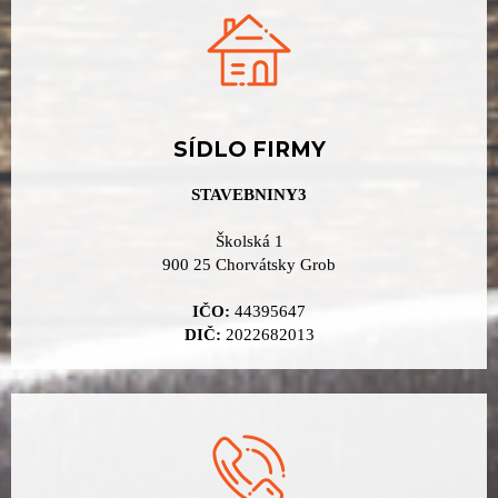
SÍDLO FIRMY
STAVEBNINY3
Školská 1
900 25 Chorvátsky Grob
IČO:
44395647
DIČ:
2022682013