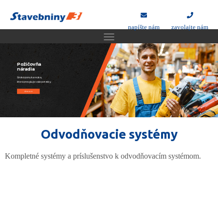
napíšte nám
zavolajte nám
Požičovňa
náradia
Široká ponuka reziva,
ktorá prevyšuje vaše potreby.
idem na to
Odvodňovacie systémy
Kompletné systémy a príslušenstvo k odvodňovacím systémom.