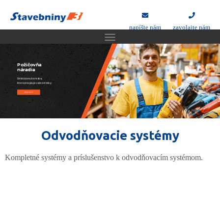
napíšte nám
zavolajte nám
Požičovňa
náradia
Široká ponuka reziva,
ktorá prevyšuje vaše potreby.
idem na to
Odvodňovacie systémy
Kompletné systémy a príslušenstvo k odvodňovacím systémom.