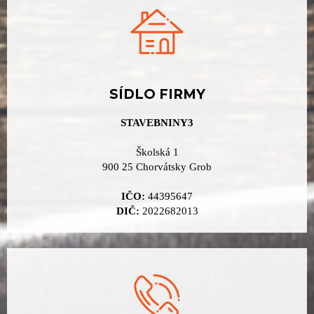
SÍDLO FIRMY
STAVEBNINY3
Školská 1
900 25 Chorvátsky Grob
IČO:
44395647
DIČ:
2022682013