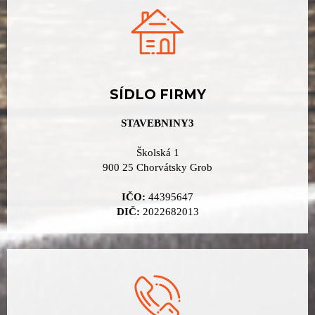
SÍDLO FIRMY
STAVEBNINY3
Školská 1
900 25 Chorvátsky Grob
IČO:
44395647
DIČ:
2022682013