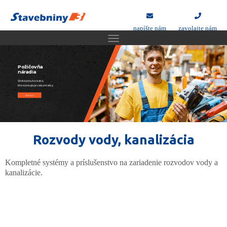
napíšte nám
zavolajte nám
Požičovňa
náradia
Široká ponuka reziva,
ktorá prevyšuje vaše potreby.
idem na to
Rozvody vody, kanalizácia
Kompletné systémy a príslušenstvo na zariadenie rozvodov vody a
kanalizácie.