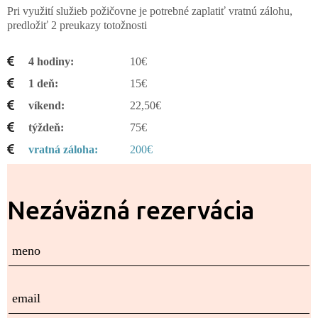
Pri využití služieb požičovne je potrebné zaplatiť vratnú zálohu,
predložiť 2 preukazy totožnosti
4 hodiny
10€
1 deň
15€
víkend
22,50€
týždeň
75€
vratná záloha
200€
Nezáväzná rezervácia
meno
email