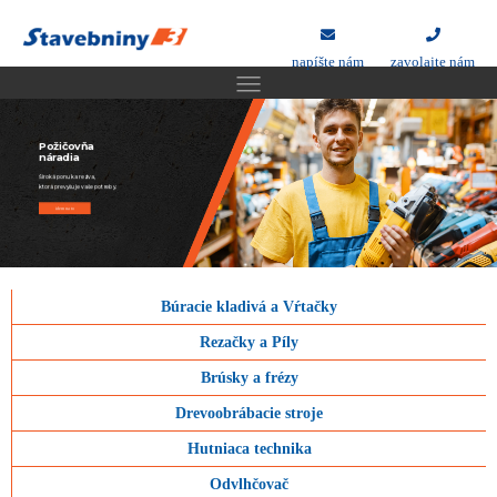
napíšte nám
zavolajte nám
Požičovňa
náradia
Široká ponuka reziva,
ktorá prevyšuje vaše potreby.
idem na to
Búracie kladivá a Vŕtačky
Rezačky a Píly
Brúsky a frézy
Drevoobrábacie stroje
Hutniaca technika
Odvlhčovač