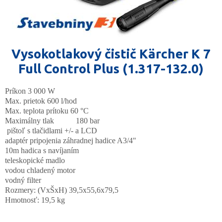
Vysokotlakový čistič Kärcher K 7
Full Control Plus (1.317-132.0)
Príkon 3 000 W
Max. prietok 600 l/hod
Max. teplota prítoku 60 °C
Maximálny tlak 180 bar
pištoľ s tlačidlami +/- a LCD
adaptér pripojenia záhradnej hadice A3/4"
10m hadica s navíjaním
teleskopické madlo
vodou chladený motor
vodný filter
Rozmery: (VxŠxH) 39,5x55,6x79,5
Hmotnosť: 19,5 kg