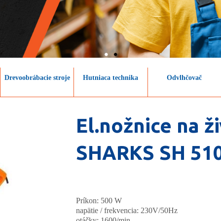
Drevoobrábacie stroje
Hutniaca technika
Odvlhčovač
El.nožnice na ž
SHARKS SH 51
Príkon: 500 W
napätie / frekvencia: 230V/50Hz
otáčky: 1600/min