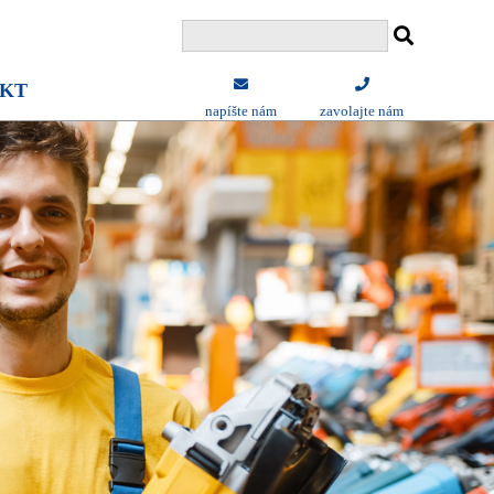
KT
napíšte nám
zavolajte nám