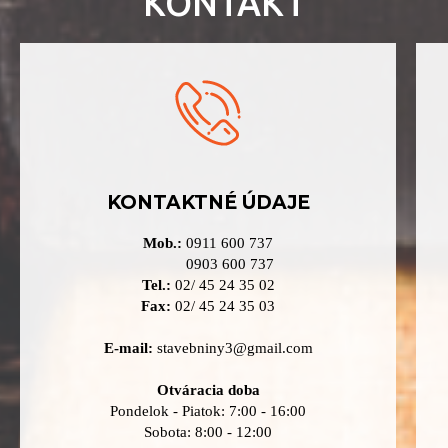
KONTAKT
KONTAKTNÉ ÚDAJE
Mob.:
0911 600 737
0903 600 737
Tel.:
02/ 45 24 35 02
Fax:
02/ 45 24 35 03
E-mail:
stavebniny3@gmail.com
Otváracia doba
Pondelok - Piatok: 7:00 - 16:00
Sobota: 8:00 - 12:00