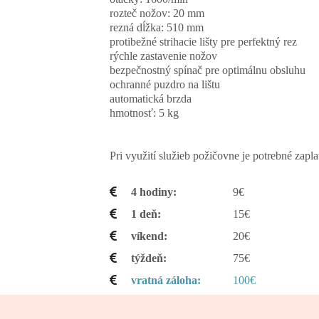
rozteč nožov: 20 mm
rezná dĺžka: 510 mm
protibežné strihacie lišty pre perfektný rez
rýchle zastavenie nožov
bezpečnostný spínač pre optimálnu obsluhu
ochranné puzdro na lištu
automatická brzda
hmotnosť: 5 kg
Pri využití služieb požičovne je potrebné zapla
4 hodiny
9€
1 deň
15€
víkend
20€
týždeň
75€
vratná záloha
100€