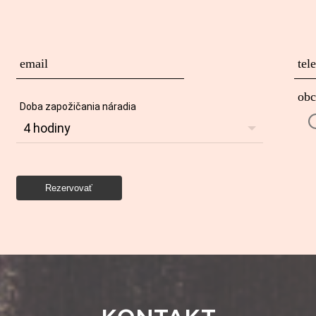
email
tel
ob
Doba zapožičania náradia