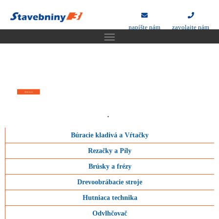
á ponuka reziva,
 prevyšuje vaše potreby.
napíšte nám
zavolajte nám
edaj
idem na to
ziva
Požičovňa
náradia
Široká ponuka reziva,
ktorá prevyšuje vaše potreby.
idem na to
Búracie kladivá a Vŕtačky
Rezačky a Píly
Brúsky a frézy
Drevoobrábacie stroje
Hutniaca technika
Odvlhčovač