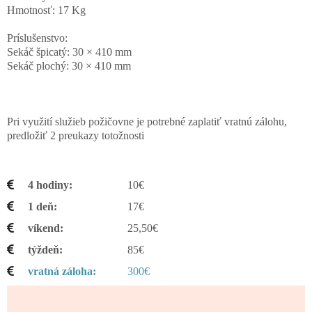
Hmotnosť: 17 Kg
Príslušenstvo:
Sekáč špicatý: 30 × 410 mm
Sekáč plochý: 30 × 410 mm
Pri využití služieb požičovne je potrebné zaplatiť vratnú zálohu,
predložiť 2 preukazy totožnosti
4 hodiny
10€
1 deň
17€
víkend
25,50€
týždeň
85€
vratná záloha
300€